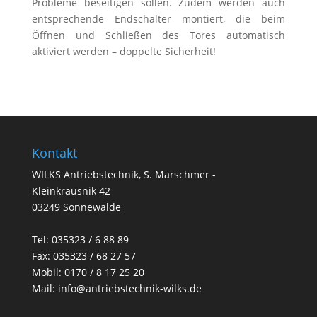
Probleme beseitigen sollen. Zudem werden auch
entsprechende Endschalter montiert, die beim
Öffnen und Schließen des Tores automatisch
aktiviert werden – doppelte Sicherheit!
Kontakt
WILKS Antriebstechnik, S. Marschmer -
Kleinkrausnik 42
03249 Sonnewalde
Tel:
035323 / 6 88 89
Fax: 035323 / 68 27 57
Mobil: 0170 / 8 17 25 20
Mail:
info@antriebstechnik-wilks.de